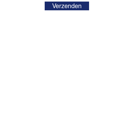
Verzenden
16
ntonela Delia