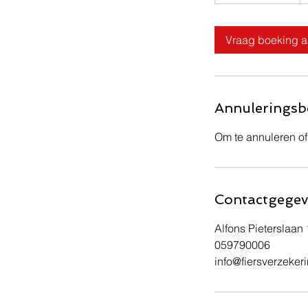
u
u
3
Vraag boeking 
0
m
i
n
Annuleringsb
.
Om te annuleren of
Contactgegev
Alfons Pieterslaan
059790006
info@fiersverzeker